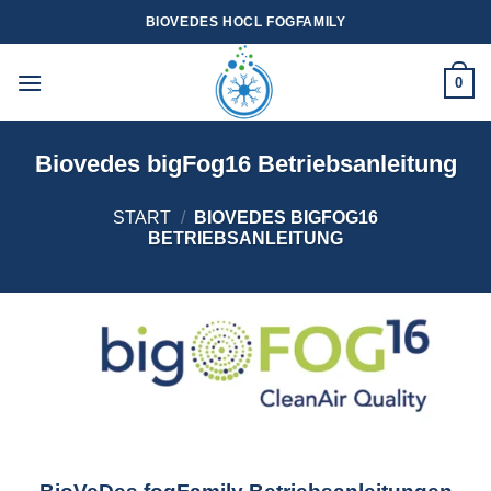
Zum
BIOVEDES HOCL FOGFAMILY
Inhalt
springen
0
Biovedes bigFog16 Betriebsanleitung
START
/
BIOVEDES BIGFOG16
BETRIEBSANLEITUNG