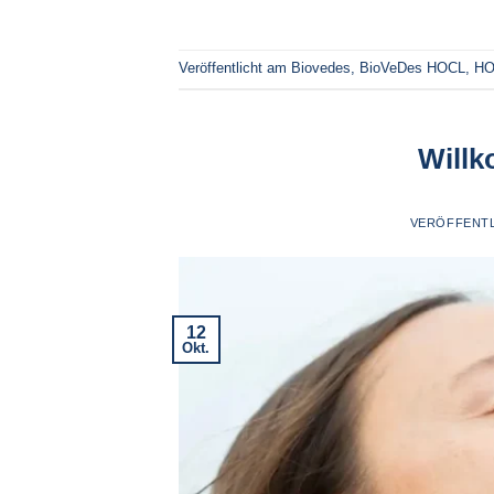
Veröffentlicht am
Biovedes
,
BioVeDes HOCL
,
HO
Willk
VERÖFFENT
12
Okt.