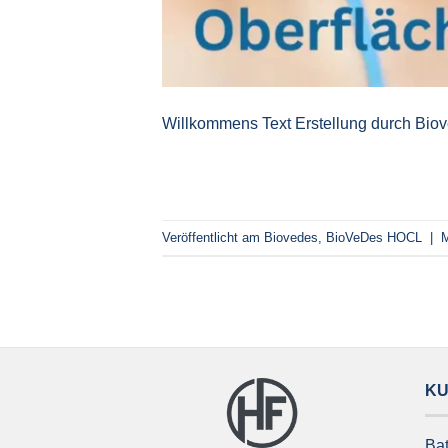
Willkommens Text Erstellung durch Bio
Veröffentlicht am
Biovedes
,
BioVeDes HOCL
|
M
K
Ba