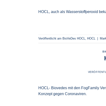
HOCL, auch als Wasserstoffperoxid beka
Veröffentlicht am
BioVeDes HOCL
,
HOCL
|
Mark
B
VERÖFFENT
HOCL- Biovedes mit den FogFamily Vern
Konzept gegen Coronaviren.