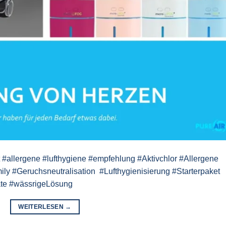
ft #allergene #lufthygiene #empfehlung #Aktivchlor #Allergene
y #Geruchsneutralisation #Lufthygienisierung #Starterpaket
äte #wässrigeLösung
WEITERLESEN
→