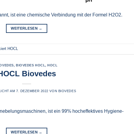
nnt, ist eine chemische Verbindung mit der Formel H2O2.
WEITERLESEN
→
iert
HOCL
IOVEDES
,
BIOVEDES HOCL
,
HOCL
HOCL Biovedes
LICHT AM
7. DEZEMBER 2022
VON
BIOVEDES
ebelungsmaschinen, ist ein 99% hocheffektives Hygiene-
WEITERLESEN
→