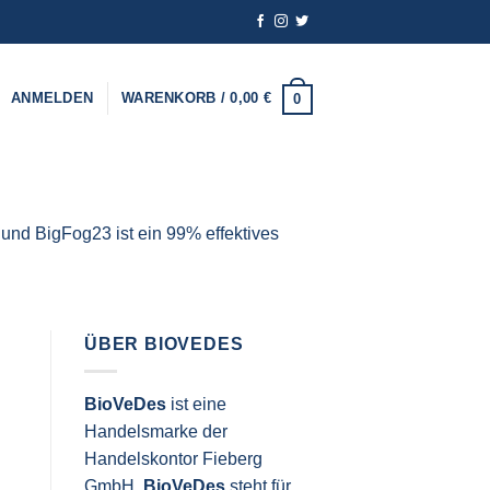
ANMELDEN
WARENKORB /
0,00
€
0
nd BigFog23 ist ein 99% effektives
ÜBER BIOVEDES
BioVeDes
ist eine
Handelsmarke der
Handelskontor Fieberg
GmbH.
BioVeDes
steht für