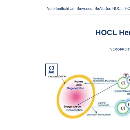
Veröffentlicht am
Biovedes
,
BioVeDes HOCL
,
HO
HOCL Hers
VERÖFFEN
03
Jan.