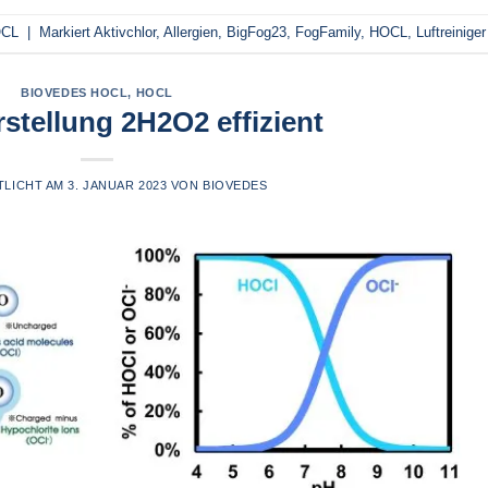
CL
|
Markiert
Aktivchlor
,
Allergien
,
BigFog23
,
FogFamily
,
HOCL
,
Luftreiniger
BIOVEDES HOCL
,
HOCL
tellung 2H2O2 effizient
TLICHT AM
3. JANUAR 2023
VON
BIOVEDES