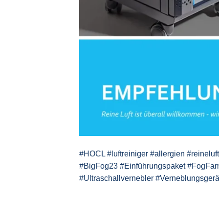
#HOCL #luftreiniger #allergien #reinelu
#BigFog23 #Einführungspaket #FogFamil
#Ultraschallvernebler #Verneblungsger