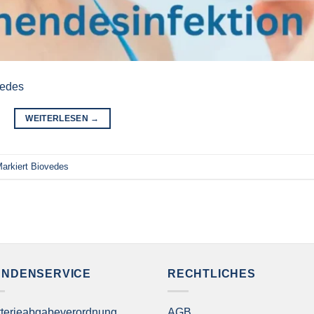
vedes
WEITERLESEN
→
arkiert
Biovedes
UNDENSERVICE
RECHTLICHES
tterieabgabeverordnung
AGB