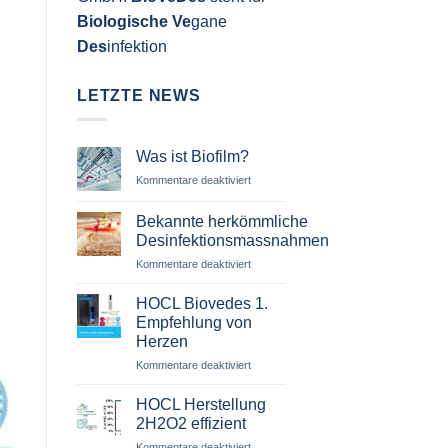
Biologische
Ve
gane
Des
infektion
LETZTE NEWS
Was ist Biofilm?
für
Kommentare deaktiviert
Was
ist
Bekannte herkömmliche
Biofilm?
Desinfektionsmassnahmen
für
Kommentare deaktiviert
Bekannte
herkömmliche
HOCL Biovedes 1.
Desinfektionsmassnahmen
Empfehlung von
Herzen
für
Kommentare deaktiviert
HOCL
Biovedes
HOCL Herstellung
1.
2H2O2 effizient
Empfehlung
für
Kommentare deaktiviert