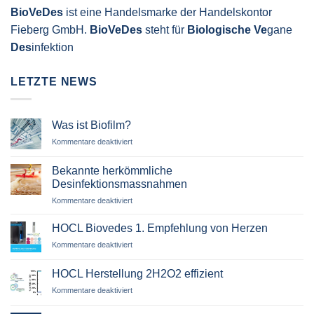
BioVeDes
ist eine Handelsmarke der Handelskontor
Fieberg GmbH.
BioVeDes
steht für
Biologische
Ve
gane
Des
infektion
LETZTE NEWS
Was ist Biofilm?
für
Kommentare deaktiviert
Was
ist
Bekannte herkömmliche
Biofilm?
Desinfektionsmassnahmen
für
Kommentare deaktiviert
Bekannte
herkömmliche
HOCL Biovedes 1. Empfehlung von Herzen
Desinfektionsmassnahmen
für
Kommentare deaktiviert
HOCL
Biovedes
HOCL Herstellung 2H2O2 effizient
1.
für
Kommentare deaktiviert
Empfehlung
HOCL
von
Herstellung