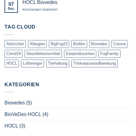
Herzen
HOCL Biovedes
07
2H2O2
Dez.
für
Kommentare deaktiviert
effizient
HOCL
Biovedes
TAG CLOUD
Aktivchlor
Allergien
BigFog23
Biofilm
Biovedes
Corona
Covid19
Desinfektionsmittel
Eierproduzenten
FogFamily
HOCL
Luftreiniger
Tierhaltung
Trinkwasseraufbereitung
KATEGORIEN
Biovedes
(5)
BioVeDes HOCL
(4)
HOCL
(3)